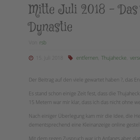
Mitte Juli 2018 – Da
Dynastie
Von
rsb
15. Juli 2018
entfernen
,
Thujahecke
,
vers
Der Beitrag auf den viele gewartet haben
?
, das E
Es stand schon einige Zeit fest, dass die Thujahe
15 Metern war mir klar, dass ich das nicht ohne w
Nach einiger Überlegung kam mir die Idee, die H
dementsprechend eine Kleinanzeige online gestell
Mit dem regen Zuspruch war ich Anfangs aber glat