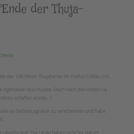
s Ende der Thuja-
chenkt
nde der 100 Meter Thujahecke im Hortus Civitas Ursi.
cke irgendwie raus musste. Doch nach den ersten ca.
eiteres schaffen würde.
?
ecke an Selbstausgraber zu verschenken und habe
t.
t überfordert. Die Leute haben sich fast darum