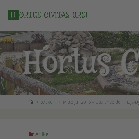
Zum
Inhalt
H
O
R
T
U
S
C
I
V
I
T
A
S
U
R
S
I
springen
Start
Artikel
Mitte Juli 2018 – Das Ende der Thuja-D
Artikel