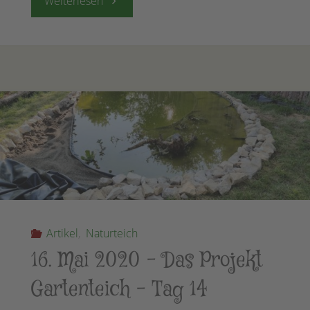
"04.
Weiterlesen
April
2021
–
Rundgang
durch
den
Hortus"
Artikel
,
Naturteich
16. Mai 2020 – Das Projekt
Gartenteich – Tag 14