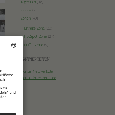
Tagebuch
(48)
Videos
(2)
Zonen
(49)
Ertrags-Zone
(23)
HotSpot-Zone
(27)
Puffer-Zone
(9)
PARTNERSEITEN
Hortus-Netzwerk.de
Hortus-Insectorum.de