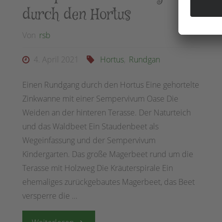
durch den Hortus
Von
rsb
4. April 2021
Hortus
,
Rundgan
Einen Rundgang durch den Hortus Eine gehortelte
Zinkwanne mit einer Sempervivum Oase Die
Weiden an der hinteren Terasse. Der Naturteich
und das Waldbeet Ein Staudenbeet als
Wegeinfassung und der Sempervivum
Kindergarten. Das große Magerbeet rund um die
Terasse mit Holzweg Die Kräuterspirale Ein
ehemaliges zurückgebautes Magerbeet, das Beet
versperre die …