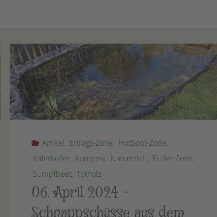
Artikel
,
Ertrags-Zone
,
HotSpot-Zone
,
Käferkeller
,
Kompost
,
Naturteich
,
Puffer-Zone
,
Sumpfbeet
,
Totholz
06. April 2024 –
Schnappschüsse aus dem