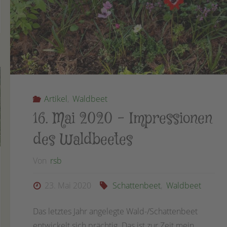
–
Wintereindrücke
aus
dem
Hortus"
Artikel
,
Waldbeet
16. Mai 2020 – Impressionen
des Waldbeetes
Von
rsb
23. Mai 2020
Schattenbeet
,
Waldbeet
Das letztes Jahr angelegte Wald-/Schattenbeet
entwickelt sich prächtig. Das ist zur Zeit mein