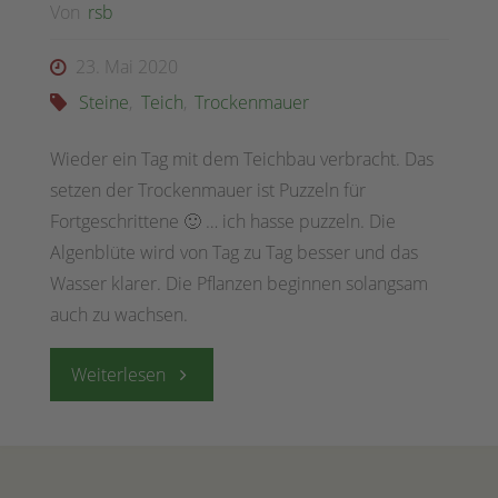
Von
rsb
23. Mai 2020
Steine
,
Teich
,
Trockenmauer
Wieder ein Tag mit dem Teichbau verbracht. Das
setzen der Trockenmauer ist Puzzeln für
Fortgeschrittene 🙂 … ich hasse puzzeln. Die
Algenblüte wird von Tag zu Tag besser und das
Wasser klarer. Die Pflanzen beginnen solangsam
auch zu wachsen.
"16.
Weiterlesen
Mai
2020