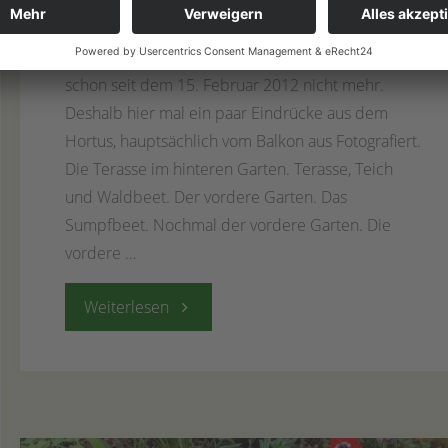
2. Dezember 2023
Winter
So viel Schnee innerhalb kürzester Zeit hatten wir
schon seit dem 15. Februar 2012 nicht mehr.
Deshalb hier mal ein paar Eindrücke aus dem
Hortus, hauptsächlich vom Balkon aus Fotografiert.
Die Terasse im hinteren Garten. Terasse, Teich
und Waldbeet. Der vordere Garten. Das
Sumpfbeet. Nochmal der vordere Garten. Die
vordere …
"02.
Weiterlesen
Dezember
2023