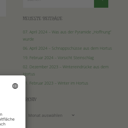
nach:
NEUESTE BEITRÄGE
07. April 2024 – Was aus der Pyramide „Hoffnung“
wurde
06. April 2024 – Schnappschüsse aus dem Hortus
19. Februar 2024 – Vorsicht Steinschlag
02. Dezember 2023 – Wintereindrücke aus dem
Hortus
01. Februar 2023 – Winter im Hortus
ARCHIV
Archiv