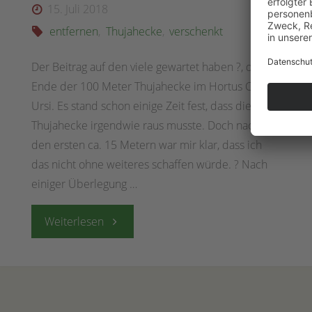
15. Juli 2018
entfernen
,
Thujahecke
,
verschenkt
Der Beitrag auf den viele gewartet haben ?, das
Ende der 100 Meter Thujahecke im Hortus Civitas
Ursi. Es stand schon einige Zeit fest, dass die
Thujahecke irgendwie raus musste. Doch nach
den ersten ca. 15 Metern war mir klar, dass ich
das nicht ohne weiteres schaffen würde. ? Nach
einiger Überlegung …
"Mitte
Weiterlesen
Juli
2018