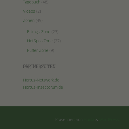
Tagebuch
(48)
Videos
(2)
Zonen
(49)
Ertrags-Zone
(23)
HotSpot-Zone
(27)
Puffer-Zone
(9)
PARTNERSEITEN
Hortus-Netzwerk.de
Hortus-Insectorum.de
Präsentiert von
Fluida
&
WordPress.