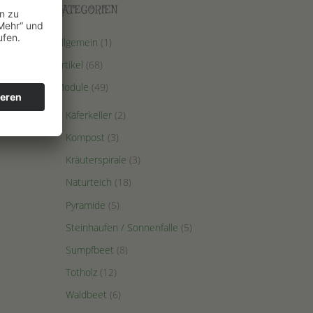
KATEGORIEN
Allgemein
(1)
Artikel
(68)
Module
(49)
Käferkeller
(2)
Kompost
(3)
Kräuterspirale
(3)
Naturteich
(18)
Pyramide
(5)
Steinhaufen / Sonnenfalle
(5)
Sumpfbeet
(8)
Totholz
(12)
Waldbeet
(6)