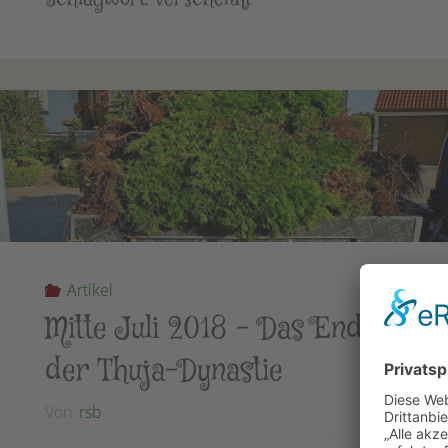
Artikel
Mitte Juli 2018 – Das Ende
der Thuja-Dynastie
Von
rsb