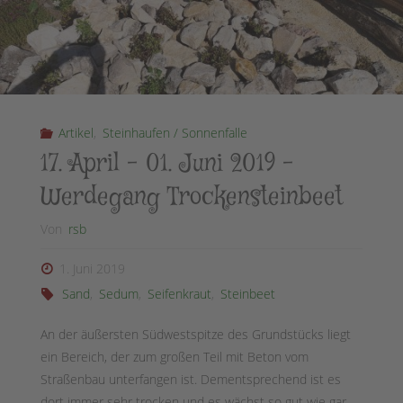
Artikel
,
Steinhaufen / Sonnenfalle
17. April – 01. Juni 2019 –
Werdegang Trockensteinbeet
Von
rsb
1. Juni 2019
Sand
,
Sedum
,
Seifenkraut
,
Steinbeet
An der äußersten Südwestspitze des Grundstücks liegt
ein Bereich, der zum großen Teil mit Beton vom
Straßenbau unterfangen ist. Dementsprechend ist es
dort immer sehr trocken und es wächst so gut wie gar