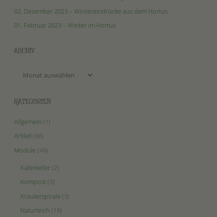
Trockensteinbeet"
02. Dezember 2023 – Wintereindrücke aus dem Hortus
01. Februar 2023 – Winter im Hortus
ARCHIV
Archiv
KATEGORIEN
Allgemein
(1)
Artikel
(68)
Module
(49)
Käferkeller
(2)
Kompost
(3)
Kräuterspirale
(3)
Naturteich
(18)