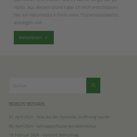
nichts. Aus diesem Grund habe ich mich entschlossen
hier ein Naturmodul in Form eines Trockensteinbeetes
anzulegen und …
"17.
Weiterlesen
April
–
01.
Suchen
Suchen
nach:
Juni
2019
NEUESTE BEITRÄGE
–
07. April 2024 – Was aus der Pyramide „Hoffnung“ wurde
06. April 2024 – Schnappschüsse aus dem Hortus
Werdegang
19. Februar 2024 – Vorsicht Steinschlag