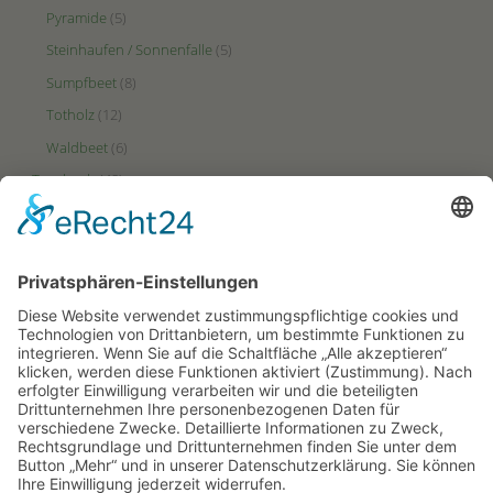
Pyramide
(5)
Steinhaufen / Sonnenfalle
(5)
Sumpfbeet
(8)
Totholz
(12)
Waldbeet
(6)
Tagebuch
(48)
Videos
(2)
Zonen
(49)
Ertrags-Zone
(23)
HotSpot-Zone
(27)
Puffer-Zone
(9)
PARTNERSEITEN
Hortus-Netzwerk.de
Hortus-Insectorum.de