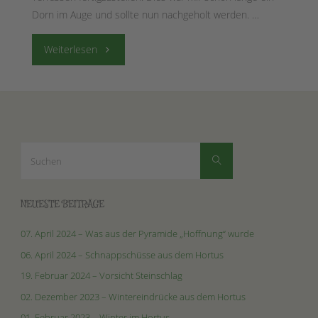
Dorn im Auge und sollte nun nachgeholt werden. …
"09.
Weiterlesen
Juni
2018
–
Suchen
Suchen
nach:
Etwas
für
NEUESTE BEITRÄGE
die
07. April 2024 – Was aus der Pyramide „Hoffnung“ wurde
06. April 2024 – Schnappschüsse aus dem Hortus
Familie"
19. Februar 2024 – Vorsicht Steinschlag
02. Dezember 2023 – Wintereindrücke aus dem Hortus
01. Februar 2023 – Winter im Hortus