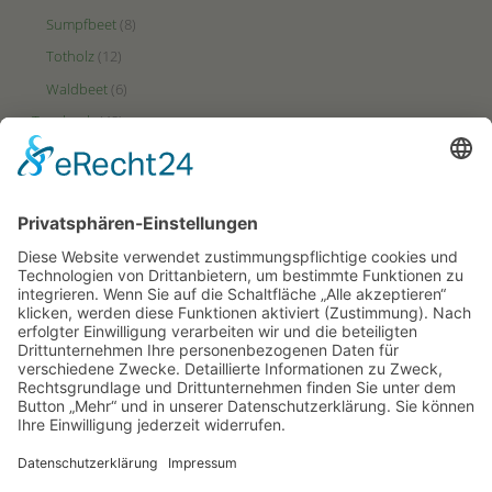
Sumpfbeet
(8)
Totholz
(12)
Waldbeet
(6)
Tagebuch
(48)
Videos
(2)
Zonen
(49)
Ertrags-Zone
(23)
HotSpot-Zone
(27)
Puffer-Zone
(9)
PARTNERSEITEN
Hortus-Netzwerk.de
Hortus-Insectorum.de