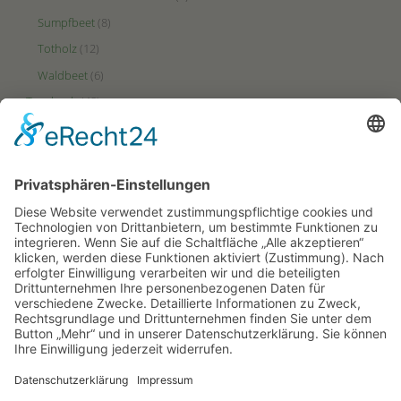
Sumpfbeet
(8)
Totholz
(12)
Waldbeet
(6)
Tagebuch
(48)
Videos
(2)
Zonen
(49)
Ertrags-Zone
(23)
HotSpot-Zone
(27)
Puffer-Zone
(9)
PARTNERSEITEN
Hortus-Netzwerk.de
Hortus-Insectorum.de