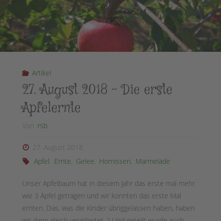
Artikel
27. August 2018 – Die erste
Apfelernte
Von
rsb
27. August 2018
Apfel
,
Ernte
,
Gelee
,
Hornissen
,
Marmelade
Unser Apfelbaum hat in diesem Jahr das erste mal mehr
wie 3 Äpfel getragen und wir konnten das erste Mal
ernten. Das, was die Kinder übriggelassen haben, haben
wir dann gleich verarbeitet. ? Und geteilt wurde auch