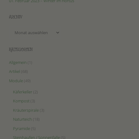
01. Februar 2023 – Winter im Hortus
ARCHIV
Archiv
KATEGORIEN
Allgemein
(1)
Artikel
(68)
Module
(49)
Käferkeller
(2)
Kompost
(3)
Kräuterspirale
(3)
Naturteich
(18)
Pyramide
(5)
Steinhaufen / Sonnenfalle
(5)