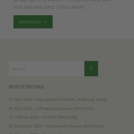
noch aber seht selbst. ? Gruss Robert
"27.
Weiterlesen
August
2018
–
Suchen
Suchen
nach:
Die
erste
NEUESTE BEITRÄGE
Apfelernte"
07. April 2024 – Was aus der Pyramide „Hoffnung“ wurde
06. April 2024 – Schnappschüsse aus dem Hortus
19. Februar 2024 – Vorsicht Steinschlag
02. Dezember 2023 – Wintereindrücke aus dem Hortus