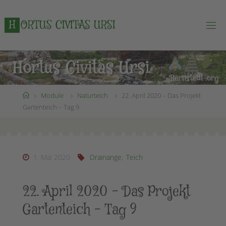
Zum
Inhalt
H
O
R
T
U
S
C
I
V
I
T
A
S
U
R
S
I
springen
Start
Module
Naturteich
22. April 2020 – Das Projekt
Gartenteich – Tag 9
1. Mai 2020
Drainange
,
Teich
22. April 2020 – Das Projekt
Gartenteich – Tag 9