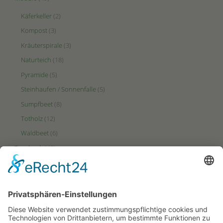
Käferkeller
(2)
Kompost
(3)
Kräuterspirale
(3)
Naturteich
(18)
Pyramide
(5)
Steinhaufen / Sonnenfalle
(5)
Sumpfbeet
(8)
Totholz
(12)
Waldbeet
(6)
Tagebuch
(48)
Videos
(2)
Zonen
(49)
Ertrags-Zone
(23)
HotSpot-Zone
(27)