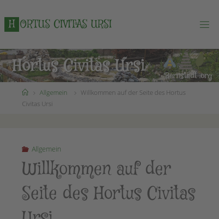
Zum
Inhalt
H
O
R
T
U
S
C
I
V
I
T
A
S
U
R
S
I
springen
Start
Allgemein
Willkommen auf der Seite des Hortus
Civitas Ursi
Allgemein
Willkommen auf der
Seite des Hortus Civitas
Ursi