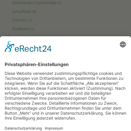
Steinhaufen / Sonnenfalle
(5)
Sumpfbeet
(8)
Totholz
(12)
Waldbeet
(6)
Tagebuch
(48)
Videos
(2)
Zonen
(49)
Ertrags-Zone
(23)
HotSpot-Zone
(27)
Puffer-Zone
(9)
PARTNERSEITEN
Hortus-Netzwerk.de
Hortus-Insectorum.de