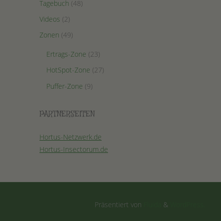
Tagebuch
(48)
Videos
(2)
Zonen
(49)
Ertrags-Zone
(23)
HotSpot-Zone
(27)
Puffer-Zone
(9)
PARTNERSEITEN
Hortus-Netzwerk.de
Hortus-Insectorum.de
Präsentiert von
Fluida
&
WordPress.