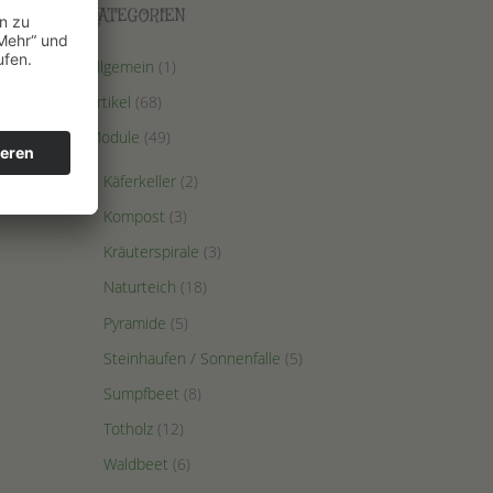
KATEGORIEN
Allgemein
(1)
Artikel
(68)
Module
(49)
Käferkeller
(2)
Kompost
(3)
Kräuterspirale
(3)
Naturteich
(18)
Pyramide
(5)
Steinhaufen / Sonnenfalle
(5)
Sumpfbeet
(8)
Totholz
(12)
Waldbeet
(6)