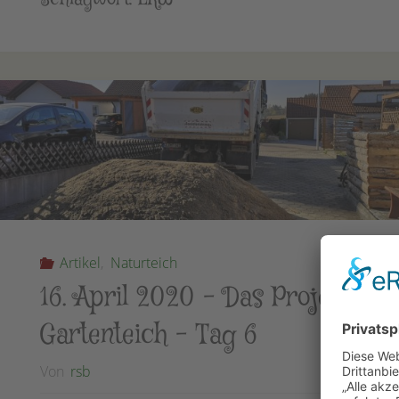
Artikel
,
Naturteich
16. April 2020 – Das Projekt
Gartenteich – Tag 6
Von
rsb