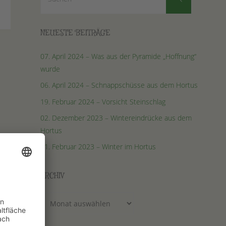
nach:
NEUESTE BEITRÄGE
07. April 2024 – Was aus der Pyramide „Hoffnung“
wurde
06. April 2024 – Schnappschüsse aus dem Hortus
19. Februar 2024 – Vorsicht Steinschlag
02. Dezember 2023 – Wintereindrücke aus dem
Hortus
01. Februar 2023 – Winter im Hortus
ARCHIV
Archiv