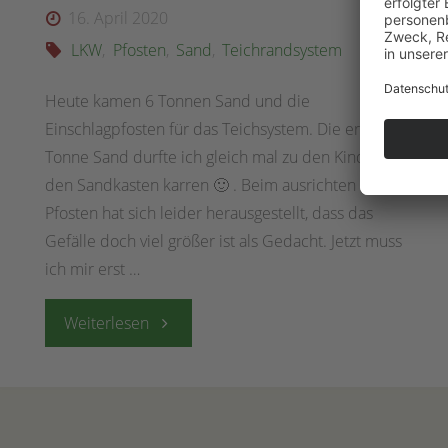
16. April 2020
LKW
,
Pfosten
,
Sand
,
Teichrandsystem
Heute kamen 6 Tonnen Sand und die
Einschlagpfosten für das Teichsystem. Die erste
Tonne Sand durfte ich gleich mal zu den Kinden in
den Sandkasten karren 🙂 . Beim ausrichten der
Pfosten hat sich leider herausgestellt, dass das
Gefälle doch viel größer ist als Gedacht. Jetzt muss
ich mir erst …
"16.
Weiterlesen
April
2020