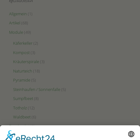
KATEGORIEN
Allgemein
(1)
Artikel
(68)
Module
(49)
Käferkeller
(2)
Kompost
(3)
Kräuterspirale
(3)
Naturteich
(18)
Pyramide
(5)
Steinhaufen / Sonnenfalle
(5)
Sumpfbeet
(8)
Totholz
(12)
Waldbeet
(6)
Tagebuch
(48)
Videos
(2)