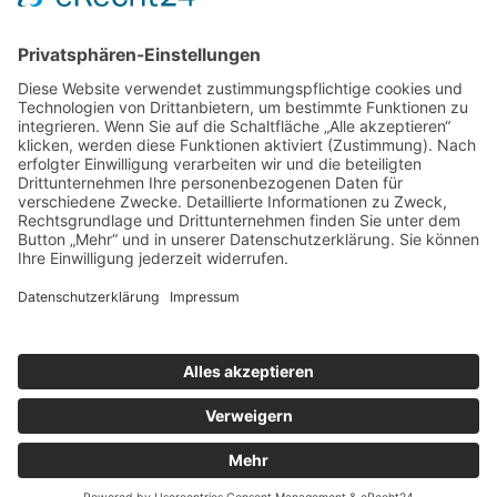
Zonen
(49)
Ertrags-Zone
(23)
HotSpot-Zone
(27)
Puffer-Zone
(9)
PARTNERSEITEN
Hortus-Netzwerk.de
Hortus-Insectorum.de
©2020 Hortus Civitas Ursi
Präsentiert von
Fluida
&
WordPress.