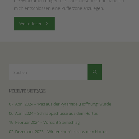
die Wildblumen umgedrückt. Aus diesem Grund habe ich
mich entschlossen eine Pufferzone anzulegen.
"28.
Weiterlesen
September
2019
–
Suchen
Suchen
nach:
Neue
Pufferzone"
NEUESTE BEITRÄGE
07. April 2024 – Was aus der Pyramide „Hoffnung“ wurde
06. April 2024 – Schnappschüsse aus dem Hortus
19. Februar 2024 – Vorsicht Steinschlag
02. Dezember 2023 – Wintereindrücke aus dem Hortus