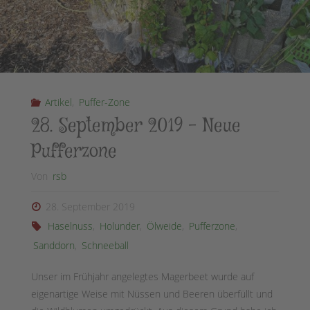
Artikel
,
Puffer-Zone
28. September 2019 – Neue
Pufferzone
Von
rsb
28. September 2019
Haselnuss
,
Holunder
,
Ölweide
,
Pufferzone
,
Sanddorn
,
Schneeball
Unser im Frühjahr angelegtes Magerbeet wurde auf
eigenartige Weise mit Nüssen und Beeren überfüllt und