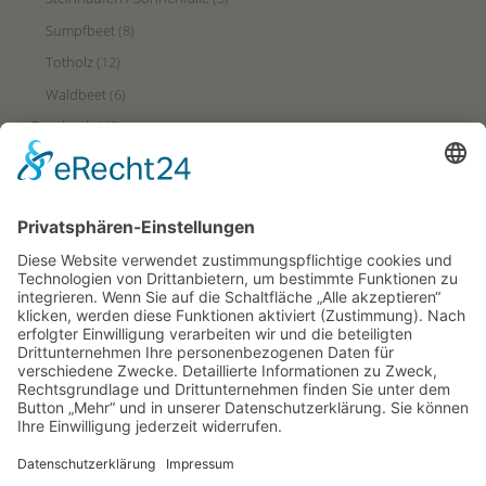
Sumpfbeet
(8)
Totholz
(12)
Waldbeet
(6)
Tagebuch
(48)
Videos
(2)
Zonen
(49)
Ertrags-Zone
(23)
HotSpot-Zone
(27)
Puffer-Zone
(9)
PARTNERSEITEN
Hortus-Netzwerk.de
Hortus-Insectorum.de