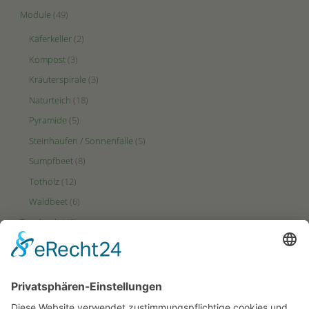
Module
(49)
Käferkeller
(2)
Kompost
(3)
Kräuterspirale
(3)
Naturteich
(18)
Pyramide
(5)
Steinhaufen / Sonnenfalle
(5)
Sumpfbeet
(8)
Totholz
(12)
Waldbeet
(6)
Tagebuch
(48)
Videos
(2)
Zonen
(49)
Ertrags-Zone
(23)
HotSpot-Zone
(27)