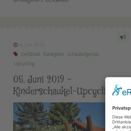
6. Juni 2019
Geißblatt
,
Rankgitter
,
Schaukelgerüst
,
Upcycling
05. Juni 2019 –
Kinderschaukel-Upcycling