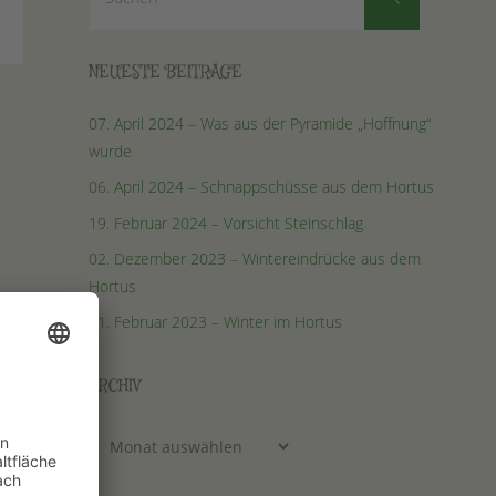
nach:
NEUESTE BEITRÄGE
07. April 2024 – Was aus der Pyramide „Hoffnung“
wurde
06. April 2024 – Schnappschüsse aus dem Hortus
19. Februar 2024 – Vorsicht Steinschlag
02. Dezember 2023 – Wintereindrücke aus dem
Hortus
01. Februar 2023 – Winter im Hortus
ARCHIV
Archiv