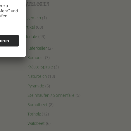
KATEGORIEN
Allgemein
(1)
Artikel
(68)
Module
(49)
Käferkeller
(2)
Kompost
(3)
Kräuterspirale
(3)
Naturteich
(18)
Pyramide
(5)
Steinhaufen / Sonnenfalle
(5)
Sumpfbeet
(8)
Totholz
(12)
Waldbeet
(6)