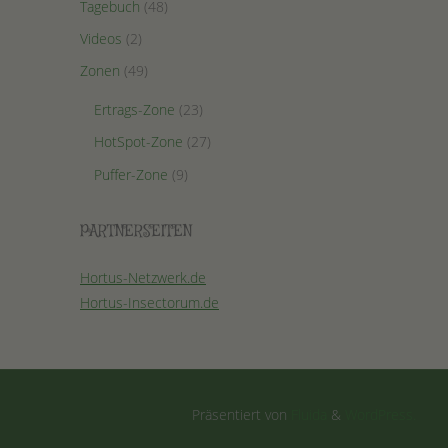
Tagebuch
(48)
Videos
(2)
Zonen
(49)
Ertrags-Zone
(23)
HotSpot-Zone
(27)
Puffer-Zone
(9)
PARTNERSEITEN
Hortus-Netzwerk.de
Hortus-Insectorum.de
Präsentiert von
Fluida
&
WordPress.