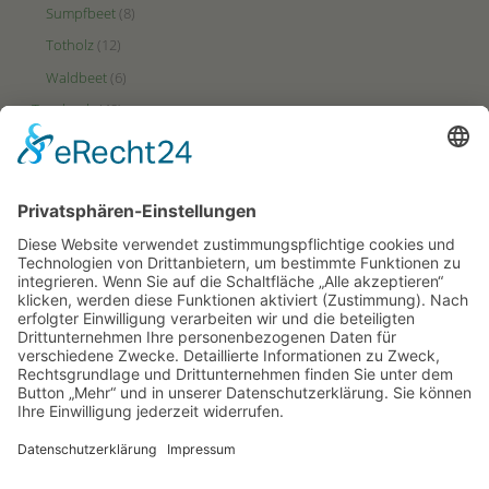
Sumpfbeet
(8)
Totholz
(12)
Waldbeet
(6)
Tagebuch
(48)
Videos
(2)
Zonen
(49)
Ertrags-Zone
(23)
HotSpot-Zone
(27)
Puffer-Zone
(9)
PARTNERSEITEN
Hortus-Netzwerk.de
Hortus-Insectorum.de