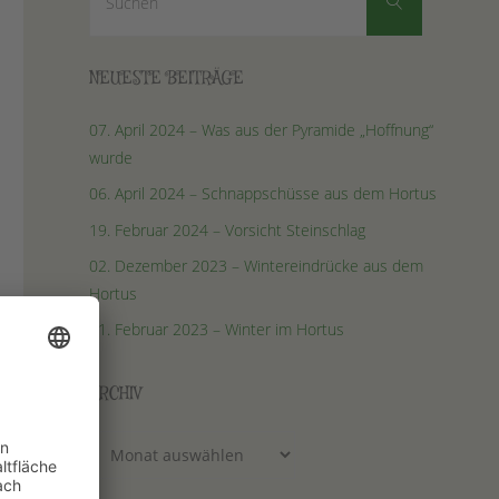
Suchen
nach:
NEUESTE BEITRÄGE
07. April 2024 – Was aus der Pyramide „Hoffnung“
wurde
06. April 2024 – Schnappschüsse aus dem Hortus
19. Februar 2024 – Vorsicht Steinschlag
02. Dezember 2023 – Wintereindrücke aus dem
Hortus
01. Februar 2023 – Winter im Hortus
ARCHIV
Archiv