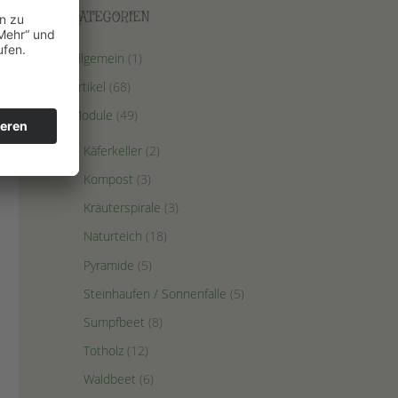
KATEGORIEN
Allgemein
(1)
Artikel
(68)
Module
(49)
Käferkeller
(2)
Kompost
(3)
Kräuterspirale
(3)
Naturteich
(18)
Pyramide
(5)
Steinhaufen / Sonnenfalle
(5)
Sumpfbeet
(8)
Totholz
(12)
Waldbeet
(6)