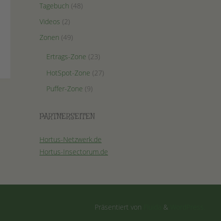
Tagebuch
(48)
Videos
(2)
Zonen
(49)
Ertrags-Zone
(23)
HotSpot-Zone
(27)
Puffer-Zone
(9)
PARTNERSEITEN
Hortus-Netzwerk.de
Hortus-Insectorum.de
Präsentiert von
Fluida
&
WordPress.