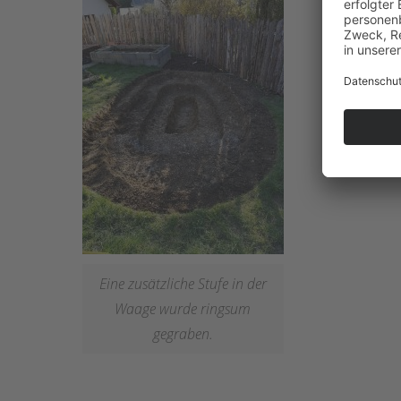
Eine zusätzliche Stufe in der
Waage wurde ringsum
gegraben.