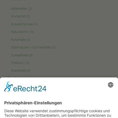
Käferkeller
(2)
Kompost
(3)
Kräuterspirale
(3)
Naturteich
(18)
Pyramide
(5)
Steinhaufen / Sonnenfalle
(5)
Sumpfbeet
(8)
Totholz
(12)
Waldbeet
(6)
Tagebuch
(48)
Videos
(2)
Zonen
(49)
Ertrags-Zone
(23)
HotSpot-Zone
(27)