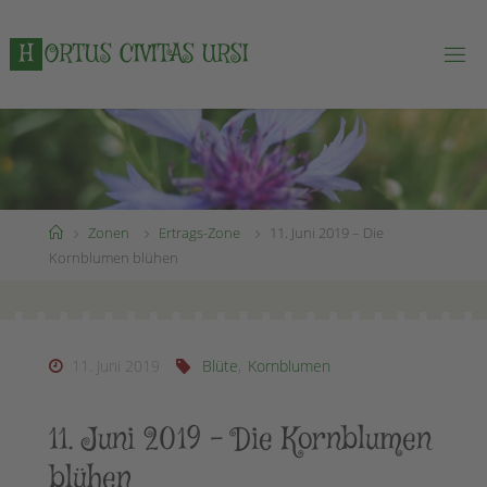
Zum
Inhalt
H
O
R
T
U
S
C
I
V
I
T
A
S
U
R
S
I
springen
Start
Zonen
Ertrags-Zone
11. Juni 2019 – Die
Kornblumen blühen
11. Juni 2019
Blüte
,
Kornblumen
11. Juni 2019 – Die Kornblumen
blühen