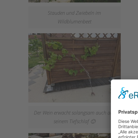
Stauden und Zwiebeln im
Wildblumenbeet
Der Wein erwacht solangsam auch aus
seinem Tiefschlaf 🙂