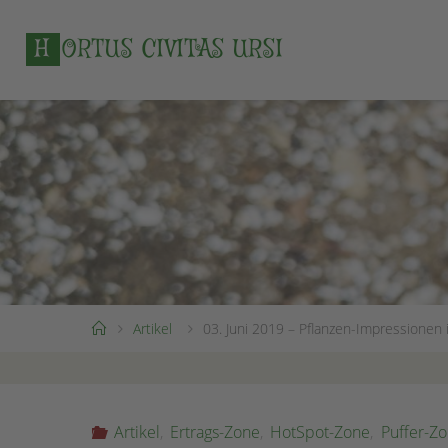
Zum
Inhalt
H
O
R
T
U
S
C
I
V
I
T
A
S
U
R
S
I
springen
Start
Artikel
03. Juni 2019 – Pflanzen-Impressionen 
Artikel
,
Ertrags-Zone
,
HotSpot-Zone
,
Puffer-Z