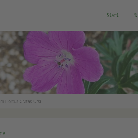
Start
D
im Hortus Civitas Ursi
one