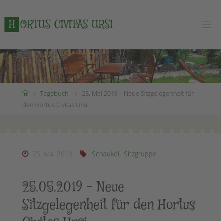
Zum
Inhalt
H
O
R
T
U
S
C
I
V
I
T
A
S
U
R
S
I
springen
Start
Tagebuch
25. Mai 2019 – Neue Sitzgelegenheit für
den Hortus Civitas Ursi
25. Mai 2019
Schaukel
,
Sitzgruppe
25.05.2019 – Neue
Sitzgelegenheit für den Hortus