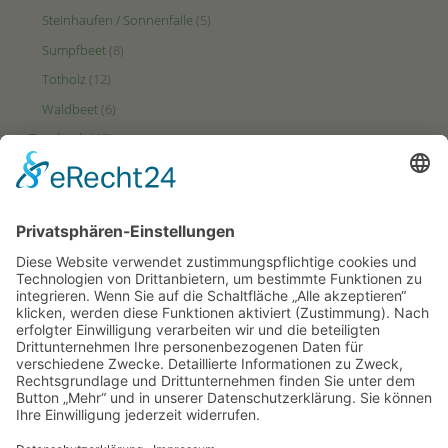
Steinhaufen / Sonnenfalle
(5)
Sumpfbeet
(8)
Totholz
(12)
Waldbeet
(6)
Tagebuch
(48)
Videos
(2)
Zonen
(49)
Ertrags-Zone
(23)
HotSpot-Zone
(27)
Puffer-Zone
(9)
PARTNERSEITEN
Hortus-Netzwerk.de
Hortus-Insectorum.de